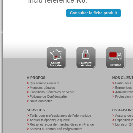
inclu référencé
K6
.
Consulter la fiche produit
A PROPOS
NOS CLIEN
Qui sommes-nous ?
Particuliers
Mentions Légales
Entreprises
Conditions Générales de Vente
Administrati
Politique de Confidentialité
Professionne
Nous contacter
SERVICES
LIVRAISON
Tarifs pour professionnels de l’informatique
Assurance t
Accueil téléphonique qualifié
Expédition 
Retrait et retour de marchandises en France
Livraison 24
Satisfait ou remboursé intégralement