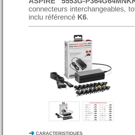
ASPIRE 5553G-P364G64MNK
connecteurs interchangeables, t
inclu référencé
K6
.
CARACTERISTIQUES