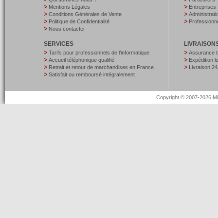
Mentions Légales
Entreprises
Conditions Générales de Vente
Administrati
Politique de Confidentialité
Professionne
Nous contacter
SERVICES
LIVRAISON
Tarifs pour professionnels de l’informatique
Assurance t
Accueil téléphonique qualifié
Expédition 
Retrait et retour de marchandises en France
Livraison 24
Satisfait ou remboursé intégralement
Copyright © 2007-2026 