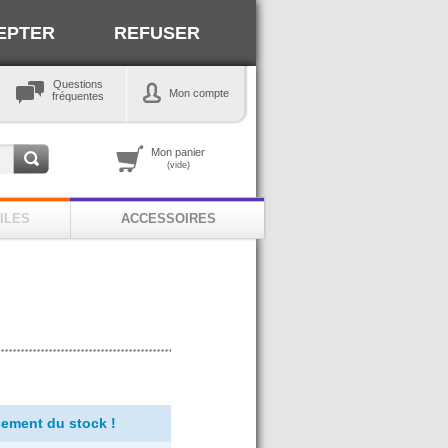
EPTER
REFUSER
Questions
Mon compte
fréquentes
Mon panier
(vide)
ILES
ACCESSOIRES
ement du stock !