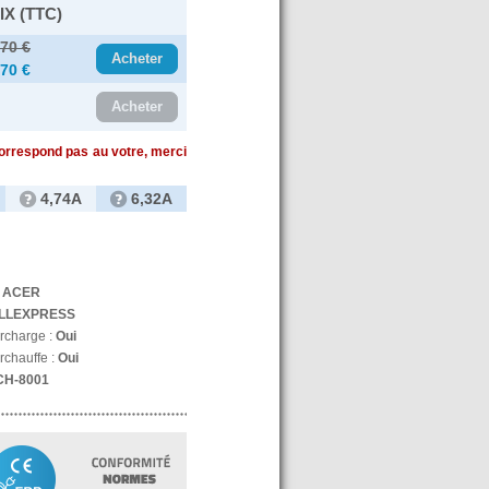
IX (TTC)
.70 €
Acheter
.70 €
Acheter
correspond pas au votre, merci
4,74A
6,32A
:
ACER
LLEXPRESS
urcharge :
Oui
rchauffe :
Oui
CH-8001