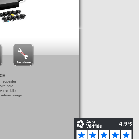
NCE
 fréquentes
votre dalle
otre dalle
 rétroéclairage