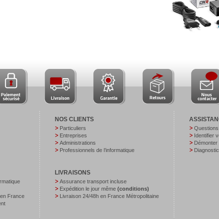
NOS CLIENTS
ASSISTA
Particuliers
Questions
Entreprises
Identifier 
Administrations
Démonter v
Professionnels de l’informatique
Diagnostic
LIVRAISONS
ormatique
Assurance transport incluse
Expédition le jour même
(conditions)
 en France
Livraison 24/48h en France Métropolitaine
ent