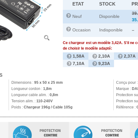
ETAT
STOCK
PR
39
Neuf
Disponible
35
Occasion
Indisponible
–
Ce chargeur est un modèle 3,42A. S'il ne 
de choisir le modèle adapté:
1,58A
2,10A
2,37A
7,10A
9,23A
S
Dimensions :
95 x 50 x 25 mm
Conçu pour 
Longueur cordon :
1,8m
Marque :
DA
Longueur cable alim. :
0,8m
Protection s
Tension alim. :
110-240V
Protection su
Poids :
Chargeur 196g / Cable 105g
Référence :