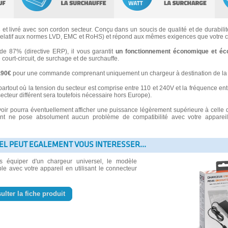
s
et livré avec son cordon secteur. Conçu dans un soucis de qualité et de durabilité
latif aux normes LVD, EMC et RoHS) et répond aux mêmes exigences que votre ch
 87% (directive ERP), il vous garantit
un fonctionnement économique et éc
e court-circuit, de surchage et de surchauffe.
3.90€
pour une commande comprenant uniquement un chargeur à destination de la 
partout où la tension du secteur est comprise entre 110 et 240V et la fréquence ent
secteur différent sera toutefois nécessaire hors Europe).
voir pourra éventuellement afficher une puissance légèrement supérieure à celle 
 ne pose absolument aucun problème de compatibilité avec votre appareil e
EL PEUT EGALEMENT VOUS INTERESSER...
us équiper d'un chargeur universel, le modèle
le avec votre appareil en utilisant le connecteur
ulter la fiche produit