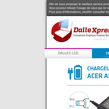
Afin de vous proposer le meilleur service possi
Vous pouvez refuser l'usage de ceux qui ne s
Pour plus d'informations, veuiller consulter n
DALLES LCD
C
CHARGEU
ACER A