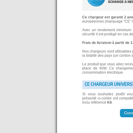
Ce chargeur est garanti 2 an
européennes (marquage "CE" re
Avec un rendement minimum de
sécurité il est protégé en cas d
Frais de livraison à partir de 
Nos chargeurs sont utilisables 
la totalité des pays (un cordon 
Le produit que vous allez rece
place de 40W. Ce changement
consommation électrique.
CE CHARGEUR UNIVERS
Si vous souhaitez plutôt vo
présenté ci-contre est compatib
inclu référencé
K6
.
Cons