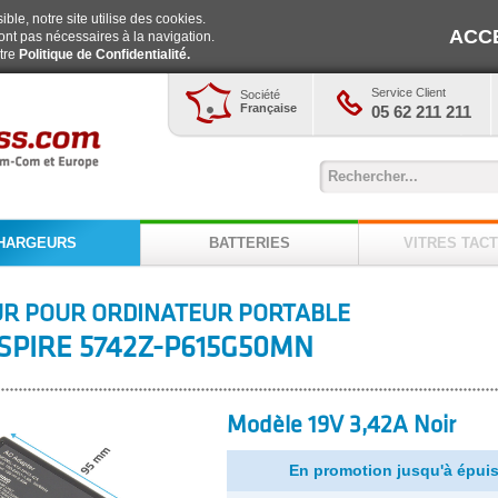
ble, notre site utilise des cookies.
ACC
ont pas nécessaires à la navigation.
otre
Politique de Confidentialité.
Service Client
Société
Française
05 62 211 211
HARGEURS
BATTERIES
VITRES TACT
R POUR ORDINATEUR PORTABLE
SPIRE 5742Z-P615G50MN
Modèle 19V 3,42A Noir
En promotion jusqu'à épuis