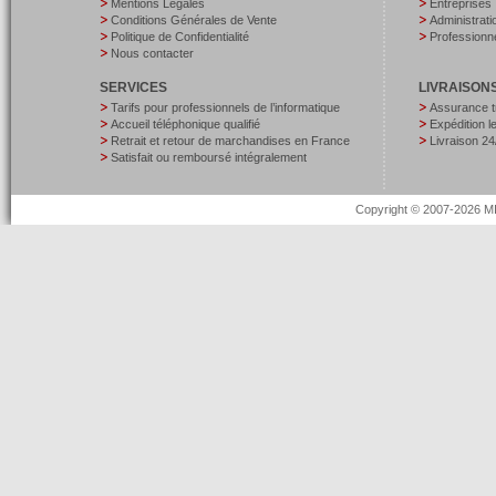
Mentions Légales
Entreprises
Conditions Générales de Vente
Administrati
Politique de Confidentialité
Professionne
Nous contacter
SERVICES
LIVRAISON
Tarifs pour professionnels de l’informatique
Assurance t
Accueil téléphonique qualifié
Expédition 
Retrait et retour de marchandises en France
Livraison 24
Satisfait ou remboursé intégralement
Copyright © 2007-2026 