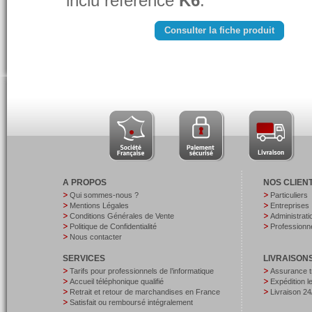
inclu référencé
K6
.
Consulter la fiche produit
A PROPOS
NOS CLIEN
Qui sommes-nous ?
Particuliers
Mentions Légales
Entreprises
Conditions Générales de Vente
Administrati
Politique de Confidentialité
Professionne
Nous contacter
SERVICES
LIVRAISON
Tarifs pour professionnels de l’informatique
Assurance t
Accueil téléphonique qualifié
Expédition 
Retrait et retour de marchandises en France
Livraison 24
Satisfait ou remboursé intégralement