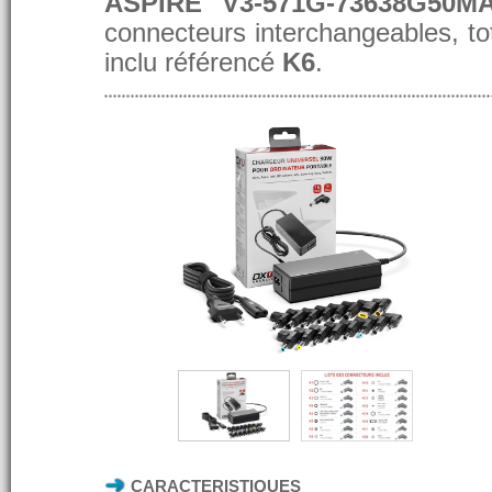
ASPIRE V3-571G-73638G50MA
connecteurs interchangeables, t
inclu référencé
K6
.
CARACTERISTIQUES