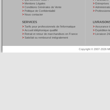
Mentions Légales
Entreprises
Conditions Générales de Vente
Administrati
Politique de Confidentialité
Professionne
Nous contacter
SERVICES
LIVRAISON
Tarifs pour professionnels de l’informatique
Assurance t
Accueil téléphonique qualifié
Expédition 
Retrait et retour de marchandises en France
Livraison 24
Satisfait ou remboursé intégralement
Copyright © 2007-2026 