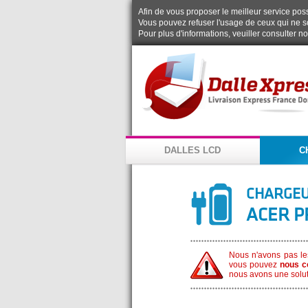
Afin de vous proposer le meilleur service possi
Vous pouvez refuser l'usage de ceux qui ne s
Pour plus d'informations, veuiller consulter n
DALLES LCD
C
CHARGEU
ACER P
Nous n'avons pas le
vous pouvez
nous c
nous avons une solut