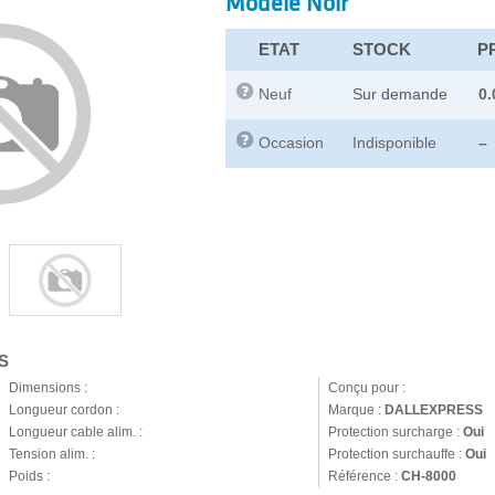
Modèle Noir
ETAT
STOCK
PR
Neuf
Sur demande
0.
Occasion
Indisponible
–
S
Dimensions :
Conçu pour :
Longueur cordon :
Marque :
DALLEXPRESS
Longueur cable alim. :
Protection surcharge :
Oui
Tension alim. :
Protection surchauffe :
Oui
Poids :
Référence :
CH-8000