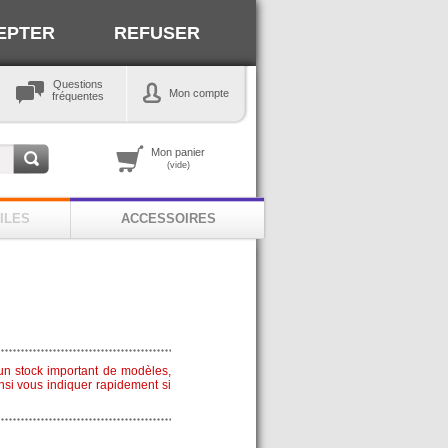
EPTER
REFUSER
Questions
Mon compte
fréquentes
Mon panier
(vide)
ILES
ACCESSOIRES
n stock important de modèles,
nsi vous indiquer rapidement si