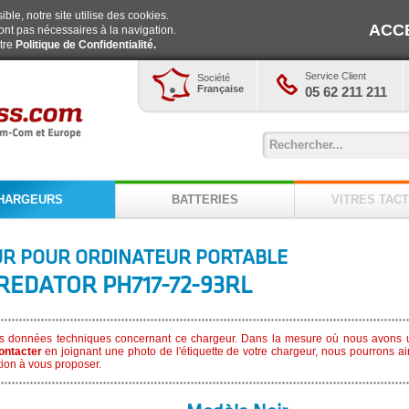
ble, notre site utilise des cookies.
ACC
ont pas nécessaires à la navigation.
otre
Politique de Confidentialité.
Service Client
Société
Française
05 62 211 211
HARGEURS
BATTERIES
VITRES TACT
R POUR ORDINATEUR PORTABLE
REDATOR PH717-72-93RL
s données techniques concernant ce chargeur. Dans la mesure où nous avons u
ontacter
en joignant une photo de l'étiquette de votre chargeur, nous pourrons ai
ion à vous proposer.