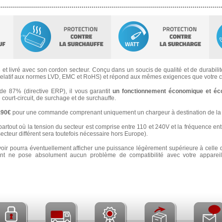
s
et livré avec son cordon secteur. Conçu dans un soucis de qualité et de durabilité
latif aux normes LVD, EMC et RoHS) et répond aux mêmes exigences que votre ch
 87% (directive ERP), il vous garantit
un fonctionnement économique et éc
e court-circuit, de surchage et de surchauffe.
3.90€
pour une commande comprenant uniquement un chargeur à destination de la 
partout où la tension du secteur est comprise entre 110 et 240V et la fréquence ent
secteur différent sera toutefois nécessaire hors Europe).
voir pourra éventuellement afficher une puissance légèrement supérieure à celle 
 ne pose absolument aucun problème de compatibilité avec votre appareil e