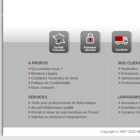
A PROPOS
NOS CLIEN
Qui sommes-nous ?
Particuliers
Mentions Légales
Entreprises
Conditions Générales de Vente
Administrati
Politique de Confidentialité
Professionne
Nous contacter
SERVICES
LIVRAISON
Tarifs pour professionnels de l’informatique
Assurance t
Accueil téléphonique qualifié
Expédition 
Retrait et retour de marchandises en France
Livraison 24
Satisfait ou remboursé intégralement
Copyright © 2007-2026 