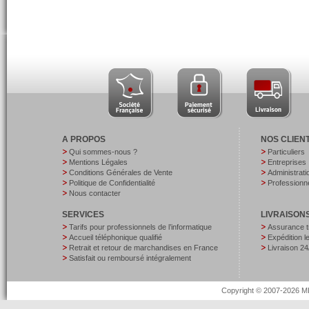
A PROPOS
NOS CLIEN
Qui sommes-nous ?
Particuliers
Mentions Légales
Entreprises
Conditions Générales de Vente
Administrati
Politique de Confidentialité
Professionne
Nous contacter
SERVICES
LIVRAISON
Tarifs pour professionnels de l’informatique
Assurance t
Accueil téléphonique qualifié
Expédition 
Retrait et retour de marchandises en France
Livraison 24
Satisfait ou remboursé intégralement
Copyright © 2007-2026 