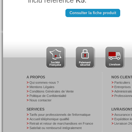
inclu référencé
K5
.
Consulter la fiche produit
A PROPOS
NOS CLIEN
Qui sommes-nous ?
Particuliers
Mentions Légales
Entreprises
Conditions Générales de Vente
Administrati
Politique de Confidentialité
Professionne
Nous contacter
SERVICES
LIVRAISON
Tarifs pour professionnels de l’informatique
Assurance t
Accueil téléphonique qualifié
Expédition 
Retrait et retour de marchandises en France
Livraison 24
Satisfait ou remboursé intégralement