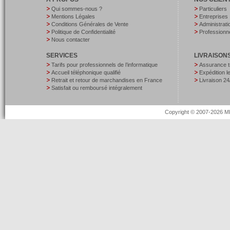
Qui sommes-nous ?
Particuliers
Mentions Légales
Entreprises
Conditions Générales de Vente
Administrati
Politique de Confidentialité
Professionne
Nous contacter
SERVICES
LIVRAISON
Tarifs pour professionnels de l’informatique
Assurance t
Accueil téléphonique qualifié
Expédition 
Retrait et retour de marchandises en France
Livraison 24
Satisfait ou remboursé intégralement
Copyright © 2007-2026 