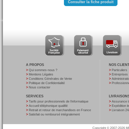
Consulter la fiche produit
A PROPOS
NOS CLIEN
Qui sommes-nous ?
Particuliers
Mentions Légales
Entreprises
Conditions Générales de Vente
Administrati
Politique de Confidentialité
Professionne
Nous contacter
SERVICES
LIVRAISON
Tarifs pour professionnels de l’informatique
Assurance t
Accueil téléphonique qualifié
Expédition 
Retrait et retour de marchandises en France
Livraison 24
Satisfait ou remboursé intégralement
Copyright © 2007-2026 