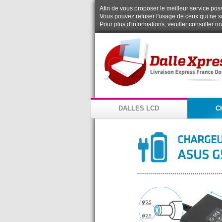
Afin de vous proposer le meilleur service possi
Vous pouvez refuser l'usage de ceux qui ne s
Pour plus d'informations, veuiller consulter n
DALLES LCD
C
CHARGEU
ASUS G