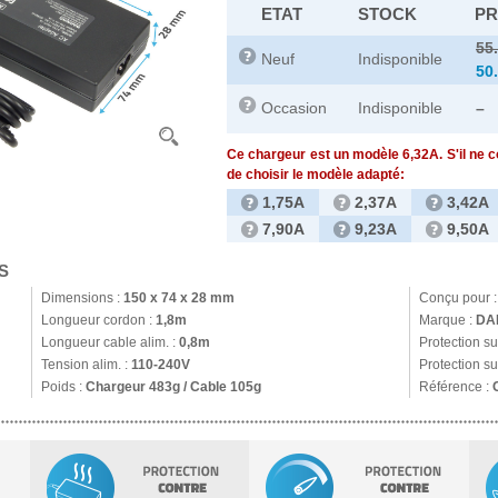
ETAT
STOCK
PR
55
Neuf
Indisponible
50
Occasion
Indisponible
–
Ce chargeur est un modèle 6,32A. S'il ne 
de choisir le modèle adapté:
1,75A
2,37A
3,42A
7,90A
9,23A
9,50A
S
Dimensions :
150 x 74 x 28 mm
Conçu pour 
Longueur cordon :
1,8m
Marque :
DA
Longueur cable alim. :
0,8m
Protection s
Tension alim. :
110-240V
Protection su
Poids :
Chargeur 483g / Cable 105g
Référence :