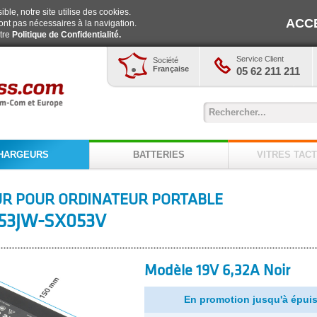
ble, notre site utilise des cookies.
ACC
ont pas nécessaires à la navigation.
otre
Politique de Confidentialité.
Service Client
Société
Française
05 62 211 211
HARGEURS
BATTERIES
VITRES TACT
R POUR ORDINATEUR PORTABLE
53JW-SX053V
Modèle 19V 6,32A Noir
En promotion jusqu'à épuis