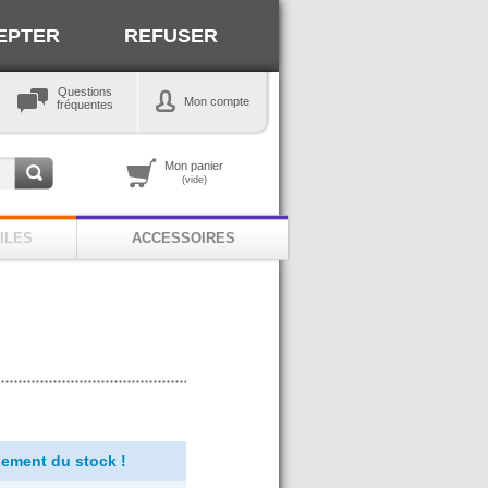
EPTER
REFUSER
Questions
Mon compte
fréquentes
Mon panier
(vide)
ILES
ACCESSOIRES
ement du stock !