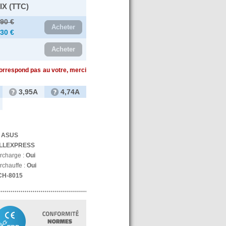
IX (TTC)
.90 €
Acheter
.30 €
Acheter
correspond pas au votre, merci
3,95A
4,74A
:
ASUS
LLEXPRESS
urcharge :
Oui
rchauffe :
Oui
CH-8015