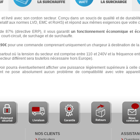
s
et livré avec son cordon secteur. Conçu dans un soucis de qualité et de durabilité
latif aux normes LVD, EMC et RoHS) et répond aux mêmes exigences que votre ch
 87% (directive ERP), il vous garantit
un fonctionnement économique et éc
e court-circuit, de surchage et de surchauffe.
3.90€
pour une commande comprenant uniquement un chargeur à destination de la 
partout où la tension du secteur est comprise entre 110 et 240V et la fréquence ent
secteur différent sera toutefois nécessaire hors Europe).
voir pourra éventuellement afficher une puissance légèrement supérieure à celle 
 ne pose absolument aucun problème de compatibilité avec votre appareil e
NOS CLIENTS
ASSISTA
Particuliers
Questions