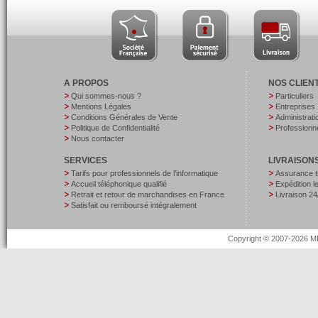
A PROPOS
NOS CLIEN
Qui sommes-nous ?
Particuliers
Mentions Légales
Entreprises
Conditions Générales de Vente
Administrati
Politique de Confidentialité
Professionne
Nous contacter
SERVICES
LIVRAISON
Tarifs pour professionnels de l’informatique
Assurance t
Accueil téléphonique qualifié
Expédition 
Retrait et retour de marchandises en France
Livraison 24
Satisfait ou remboursé intégralement
Copyright © 2007-2026 