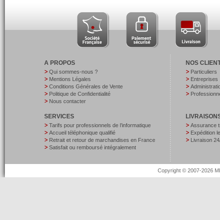
A PROPOS
NOS CLIEN
Qui sommes-nous ?
Particuliers
Mentions Légales
Entreprises
Conditions Générales de Vente
Administrati
Politique de Confidentialité
Professionne
Nous contacter
SERVICES
LIVRAISON
Tarifs pour professionnels de l’informatique
Assurance t
Accueil téléphonique qualifié
Expédition 
Retrait et retour de marchandises en France
Livraison 24
Satisfait ou remboursé intégralement
Copyright © 2007-2026 