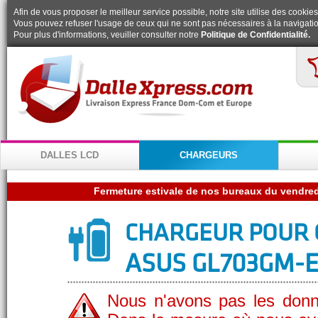
Afin de vous proposer le meilleur service possible, notre site utilise des cookies
Vous pouvez refuser l'usage de ceux qui ne sont pas nécessaires à la navigatio
Pour plus d'informations, veuiller consulter notre
Politique de Confidentialité.
DALLES LCD
CHARGEURS
CHARGEUR POUR 
ASUS GL703GM-E
Nous n'avons pas les donn