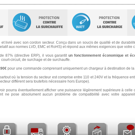
s
et livré avec son cordon secteur. Conçu dans un soucis de qualité et de durabilité
latif aux normes LVD, EMC et RoHS) et répond aux mêmes exigences que votre ch
 87% (directive ERP), il vous garantit
un fonctionnement économique et éc
e court-circuit, de surchage et de surchauffe.
3.90€
pour une commande comprenant uniquement un chargeur à destination de la 
partout où la tension du secteur est comprise entre 110 et 240V et la fréquence ent
secteur différent sera toutefois nécessaire hors Europe).
voir pourra éventuellement afficher une puissance légèrement supérieure à celle 
 ne pose absolument aucun problème de compatibilité avec votre appareil e