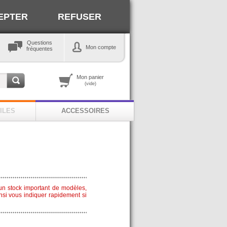
EPTER
REFUSER
Questions
Mon compte
fréquentes
Mon panier
(vide)
ILES
ACCESSOIRES
n stock important de modèles,
nsi vous indiquer rapidement si