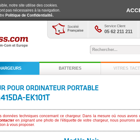
ble, notre site utilise des cookies.
ACC
ont pas nécessaires à la navigation.
otre
Politique de Confidentialité.
Service Client
Société
Française
05 62 211 211
HARGEURS
BATTERIES
VITRES TACT
R POUR ORDINATEUR PORTABLE
415DA-EK101T
s données techniques concernant ce chargeur. Dans la mesure où nous avons u
ontacter
en joignant une photo de l'étiquette de votre chargeur, nous pourrons ai
ion à vous proposer.