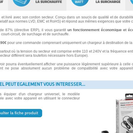
s
et livré avec son cordon secteur. Conçu dans un soucis de qualité et de durabilité
latif aux normes LVD, EMC et RoHS) et répond aux mêmes exigences que votre ch
 87% (directive ERP), il vous garantit
un fonctionnement économique et éc
e court-circuit, de surchage et de surchauffe.
3.90€
pour une commande comprenant uniquement un chargeur à destination de la 
partout où la tension du secteur est comprise entre 110 et 240V et la fréquence ent
secteur différent sera toutefois nécessaire hors Europe).
voir pourra éventuellement afficher une puissance légèrement supérieure à celle 
 ne pose absolument aucun problème de compatibilité avec votre appareil e
EL PEUT EGALEMENT VOUS INTERESSER...
us équiper d'un chargeur universel, le modèle
le avec votre appareil en utilisant le connecteur
ulter la fiche produit