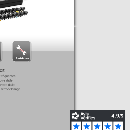
NCE
 fréquentes
votre dalle
otre dalle
 rétroéclairage