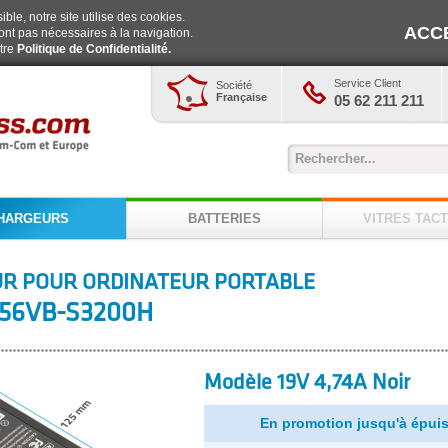
ble, notre site utilise des cookies.
ACC
ont pas nécessaires à la navigation.
otre
Politique de Confidentialité.
Service Client
Société
Française
05 62 211 211
HARGEURS
BATTERIES
VITRES TACT
R POUR ORDINATEUR PORTABLE
56VB-S3200H
Modèle 19V 4,74A Noir
En promotion jusqu'à épuis