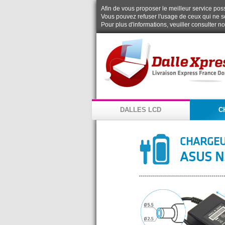
Afin de vous proposer le meilleur service possi
Vous pouvez refuser l'usage de ceux qui ne s
Pour plus d'informations, veuiller consulter n
DALLES LCD
C
CHARGEU
ASUS N