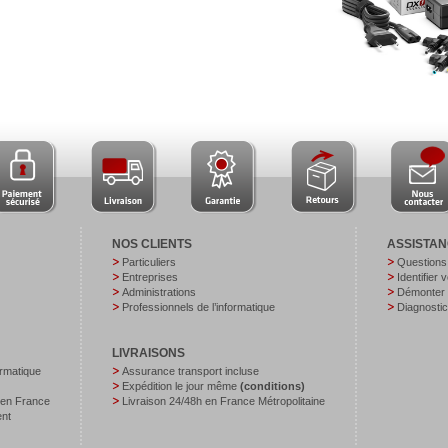
NOS CLIENTS
ASSISTA
Particuliers
Questions
Entreprises
Identifier 
Administrations
Démonter v
Professionnels de l’informatique
Diagnostic
LIVRAISONS
ormatique
Assurance transport incluse
Expédition le jour même
(conditions)
 en France
Livraison 24/48h en France Métropolitaine
ent