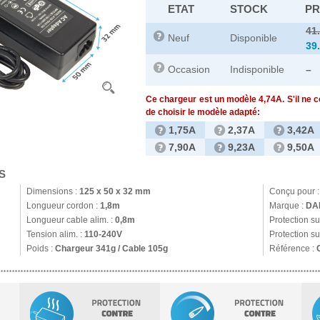
ETAT
STOCK
PR
41
Neuf
Disponible
39
Occasion
Indisponible
–
Ce chargeur est un modèle 4,74A. S'il ne 
de choisir le modèle adapté:
1,75A
2,37A
3,42A
7,90A
9,23A
9,50A
S
Dimensions :
125 x 50 x 32 mm
Conçu pour 
Longueur cordon :
1,8m
Marque :
DA
Longueur cable alim. :
0,8m
Protection s
Tension alim. :
110-240V
Protection su
Poids :
Chargeur 341g / Cable 105g
Référence :