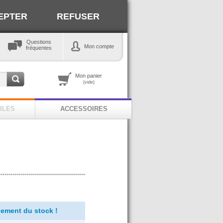
EPTER
REFUSER
Questions
Mon compte
fréquentes
Mon panier
(vide)
ILES
ACCESSOIRES
ement du stock !