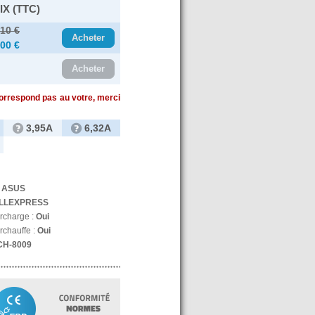
IX (TTC)
.10 €
Acheter
.00 €
Acheter
correspond pas au votre, merci
3,95A
6,32A
:
ASUS
LLEXPRESS
urcharge :
Oui
rchauffe :
Oui
CH-8009