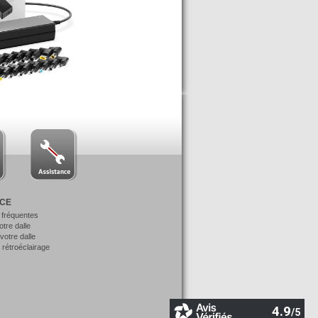
NCE
 fréquentes
votre dalle
otre dalle
 rétroéclairage