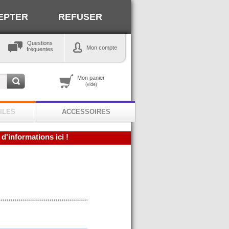
EPTER
REFUSER
Questions
Mon compte
fréquentes
Mon panier
(vide)
ILES
ACCESSOIRES
 d'informations ici !