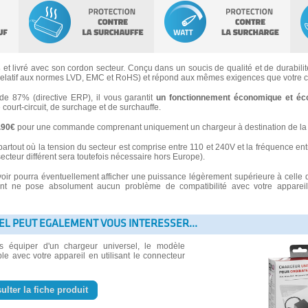
s
et livré avec son cordon secteur. Conçu dans un soucis de qualité et de durabilité
latif aux normes LVD, EMC et RoHS) et répond aux mêmes exigences que votre ch
 87% (directive ERP), il vous garantit
un fonctionnement économique et éc
e court-circuit, de surchage et de surchauffe.
3.90€
pour une commande comprenant uniquement un chargeur à destination de la 
partout où la tension du secteur est comprise entre 110 et 240V et la fréquence ent
secteur différent sera toutefois nécessaire hors Europe).
voir pourra éventuellement afficher une puissance légèrement supérieure à celle 
 ne pose absolument aucun problème de compatibilité avec votre appareil e
EL PEUT EGALEMENT VOUS INTERESSER...
us équiper d'un chargeur universel, le modèle
le avec votre appareil en utilisant le connecteur
ulter la fiche produit