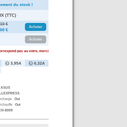
ement du stock !
IX (TTC)
.10 €
Acheter
.00 €
Acheter
correspond pas au votre, merci
3,95A
6,32A
:
ASUS
LLEXPRESS
urcharge :
Oui
rchauffe :
Oui
CH-8009