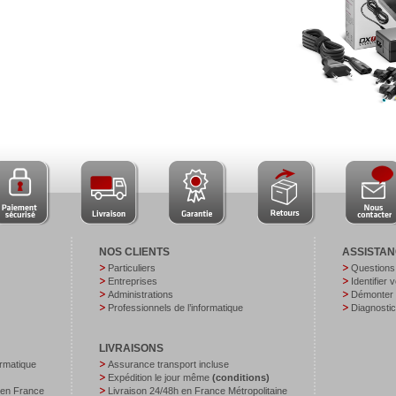
NOS CLIENTS
ASSISTA
Particuliers
Questions
Entreprises
Identifier 
Administrations
Démonter v
Professionnels de l’informatique
Diagnostic
LIVRAISONS
ormatique
Assurance transport incluse
Expédition le jour même
(conditions)
 en France
Livraison 24/48h en France Métropolitaine