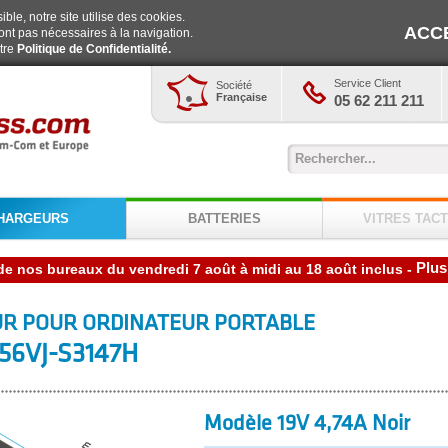
ble, notre site utilise des cookies.
ACC
ont pas nécessaires à la navigation.
otre
Politique de Confidentialité.
Service Client
Société
Française
05 62 211 211
HARGEURS
BATTERIES
VITRES TACT
Plus
-
R POUR ORDINATEUR PORTABLE
56VJ-S3147H
Modèle 19V 4,74A Noir