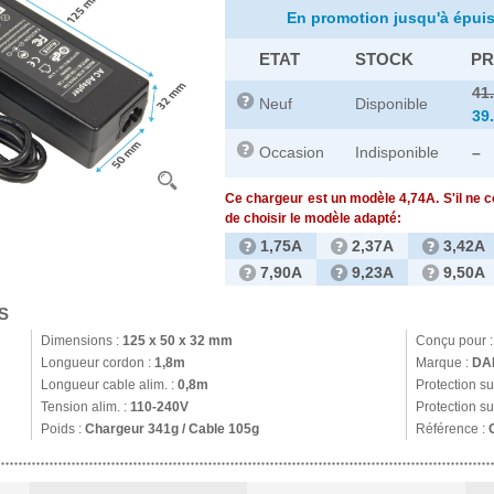
En promotion jusqu'à épuis
ETAT
STOCK
PR
41
Neuf
Disponible
39
Occasion
Indisponible
–
Ce chargeur est un modèle 4,74A. S'il ne 
de choisir le modèle adapté:
1,75A
2,37A
3,42A
7,90A
9,23A
9,50A
S
Dimensions :
125 x 50 x 32 mm
Conçu pour 
Longueur cordon :
1,8m
Marque :
DA
Longueur cable alim. :
0,8m
Protection s
Tension alim. :
110-240V
Protection su
Poids :
Chargeur 341g / Cable 105g
Référence :