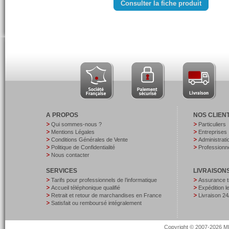
Consulter la fiche produit
A PROPOS
NOS CLIEN
Qui sommes-nous ?
Particuliers
Mentions Légales
Entreprises
Conditions Générales de Vente
Administrati
Politique de Confidentialité
Professionne
Nous contacter
SERVICES
LIVRAISON
Tarifs pour professionnels de l’informatique
Assurance t
Accueil téléphonique qualifié
Expédition 
Retrait et retour de marchandises en France
Livraison 24
Satisfait ou remboursé intégralement
Copyright © 2007-2026 