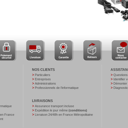
NOS CLIENTS
ASSISTA
Particuliers
Questions
Entreprises
Identifier 
Administrations
Démonter v
Professionnels de l’informatique
Diagnostic
LIVRAISONS
ormatique
Assurance transport incluse
Expédition le jour même
(conditions)
 en France
Livraison 24/48h en France Métropolitaine
ent