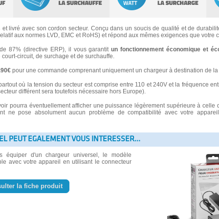
s
et livré avec son cordon secteur. Conçu dans un soucis de qualité et de durabilité
latif aux normes LVD, EMC et RoHS) et répond aux mêmes exigences que votre ch
 87% (directive ERP), il vous garantit
un fonctionnement économique et éc
e court-circuit, de surchage et de surchauffe.
3.90€
pour une commande comprenant uniquement un chargeur à destination de la 
partout où la tension du secteur est comprise entre 110 et 240V et la fréquence ent
secteur différent sera toutefois nécessaire hors Europe).
voir pourra éventuellement afficher une puissance légèrement supérieure à celle 
 ne pose absolument aucun problème de compatibilité avec votre appareil e
EL PEUT EGALEMENT VOUS INTERESSER...
us équiper d'un chargeur universel, le modèle
le avec votre appareil en utilisant le connecteur
ulter la fiche produit