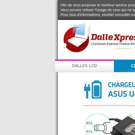
Afin de vous proposer le meilleur service possi
Vous pouvez refuser l'usage de ceux qui ne s
Pour plus d'informations, veuiller consulter n
DALLES LCD
C
CHARGEU
ASUS U