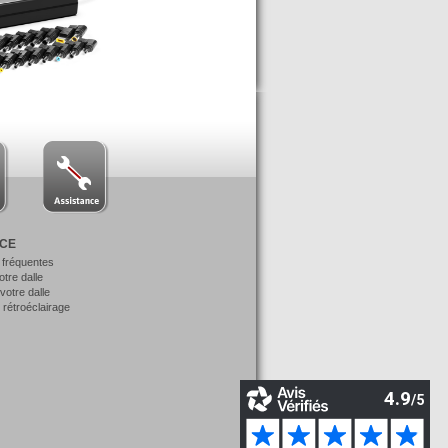
NCE
 fréquentes
votre dalle
otre dalle
 rétroéclairage