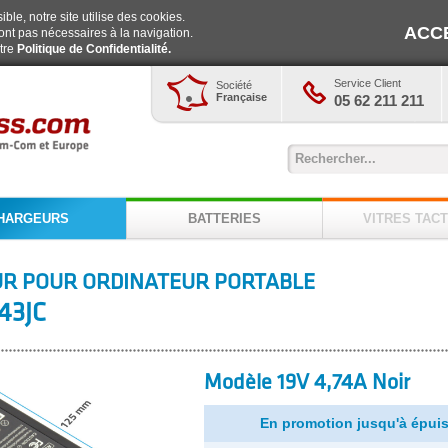
ble, notre site utilise des cookies.
ACC
ont pas nécessaires à la navigation.
otre
Politique de Confidentialité.
Service Client
Société
Française
05 62 211 211
HARGEURS
BATTERIES
VITRES TACT
R POUR ORDINATEUR PORTABLE
43JC
Modèle 19V 4,74A Noir
En promotion jusqu'à épuis