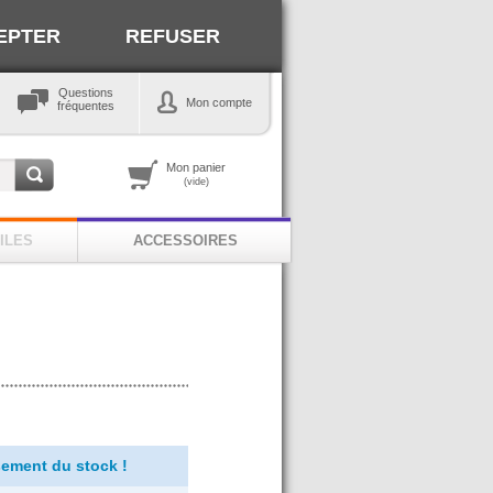
EPTER
REFUSER
Questions
Mon compte
fréquentes
Mon panier
(vide)
ILES
ACCESSOIRES
ement du stock !