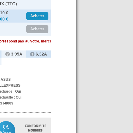
IX (TTC)
.10 €
Acheter
.00 €
Acheter
correspond pas au votre, merci
3,95A
6,32A
:
ASUS
LLEXPRESS
urcharge :
Oui
rchauffe :
Oui
CH-8009