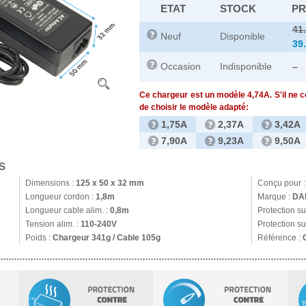
ETAT
STOCK
PR
41
Neuf
Disponible
39
Occasion
Indisponible
–
Ce chargeur est un modèle 4,74A. S'il ne 
de choisir le modèle adapté:
1,75A
2,37A
3,42A
7,90A
9,23A
9,50A
S
Dimensions :
125 x 50 x 32 mm
Conçu pour 
Longueur cordon :
1,8m
Marque :
DA
Longueur cable alim. :
0,8m
Protection s
Tension alim. :
110-240V
Protection su
Poids :
Chargeur 341g / Cable 105g
Référence :