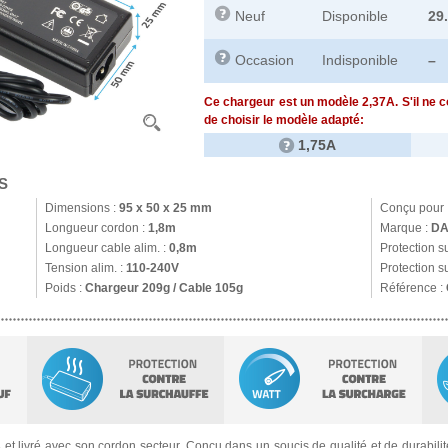
Neuf
Disponible
29
Occasion
Indisponible
–
Ce chargeur est un modèle 2,37A. S'il ne 
de choisir le modèle adapté:
1,75A
S
Dimensions :
95 x 50 x 25 mm
Conçu pour 
Longueur cordon :
1,8m
Marque :
DA
Longueur cable alim. :
0,8m
Protection s
Tension alim. :
110-240V
Protection s
Poids :
Chargeur 209g / Cable 105g
Référence :
s
et livré avec son cordon secteur. Conçu dans un soucis de qualité et de durabilité