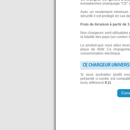
européennes (marquage "CE" re
Avec un rendement minimum de
sécurité il est protégé en cas d
Frais de livraison à partir de 
Nos chargeurs sont utilisables 
la totalité des pays (un cordon 
Le produit que vous allez rece
place de 40W. Ce changement
consommation électrique.
CE CHARGEUR UNIVERS
Si vous souhaitez plutôt vo
présenté ci-contre est compatib
inclu référencé
K11
.
Cons