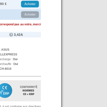
.90 €
Acheter
Acheter
correspond pas au votre, merci
3,42A
:
ASUS
LLEXPRESS
urcharge :
Oui
urchauffe :
Oui
CH-8010
, il est conforme aux directives