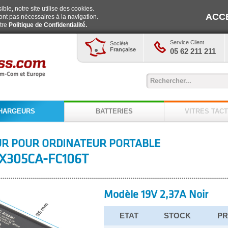
ble, notre site utilise des cookies.
ACC
ont pas nécessaires à la navigation.
otre
Politique de Confidentialité.
Service Client
Société
Française
05 62 211 211
HARGEURS
BATTERIES
VITRES TACT
R POUR ORDINATEUR PORTABLE
X305CA-FC106T
Modèle 19V 2,37A Noir
ETAT
STOCK
PR