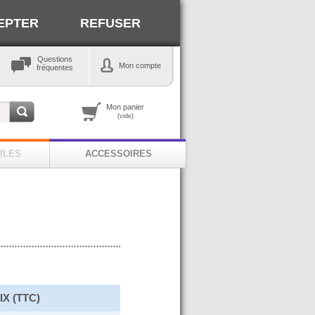
EPTER
REFUSER
Questions
Mon compte
fréquentes
Mon panier
(vide)
ILES
ACCESSOIRES
IX (TTC)