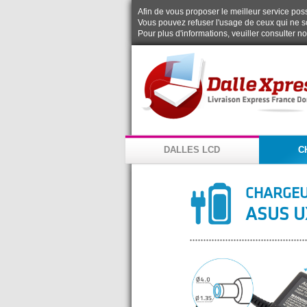
Afin de vous proposer le meilleur service possi
Vous pouvez refuser l'usage de ceux qui ne s
Pour plus d'informations, veuiller consulter n
DALLES LCD
C
CHARGEU
ASUS U