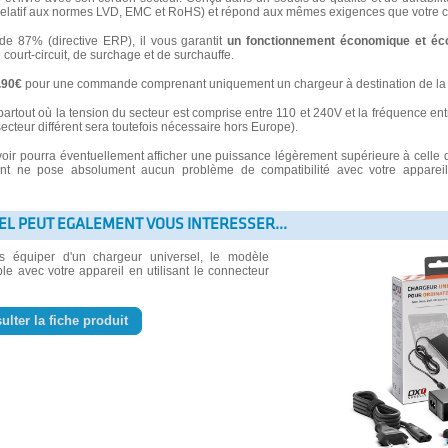
latif aux normes LVD, EMC et RoHS) et répond aux mêmes exigences que votre ch
 87% (directive ERP), il vous garantit
un fonctionnement économique et éc
e court-circuit, de surchage et de surchauffe.
3.90€
pour une commande comprenant uniquement un chargeur à destination de la 
partout où la tension du secteur est comprise entre 110 et 240V et la fréquence ent
secteur différent sera toutefois nécessaire hors Europe).
voir pourra éventuellement afficher une puissance légèrement supérieure à celle 
 ne pose absolument aucun problème de compatibilité avec votre appareil e
EL PEUT EGALEMENT VOUS INTERESSER...
us équiper d'un chargeur universel, le modèle
le avec votre appareil en utilisant le connecteur
ulter la fiche produit