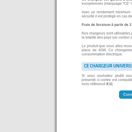
européennes (marquage "CE" re
Avec un rendement minimum de
sécurité il est protégé en cas d
Frais de livraison à partir de 
Nos chargeurs sont utilisables 
la totalité des pays (un cordon 
Le produit que vous allez rece
place de 40W. Ce changement
consommation électrique.
CE CHARGEUR UNIVERS
Si vous souhaitez plutôt vo
présenté ci-contre est compatib
inclu référencé
K11
.
Cons