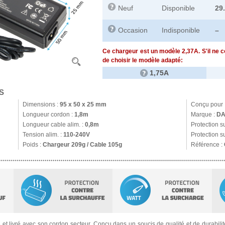
Neuf
Disponible
29
Occasion
Indisponible
–
Ce chargeur est un modèle 2,37A. S'il ne 
de choisir le modèle adapté:
1,75A
S
Dimensions :
95 x 50 x 25 mm
Conçu pour 
Longueur cordon :
1,8m
Marque :
DA
Longueur cable alim. :
0,8m
Protection s
Tension alim. :
110-240V
Protection s
Poids :
Chargeur 209g / Cable 105g
Référence :
s
et livré avec son cordon secteur. Conçu dans un soucis de qualité et de durabilité