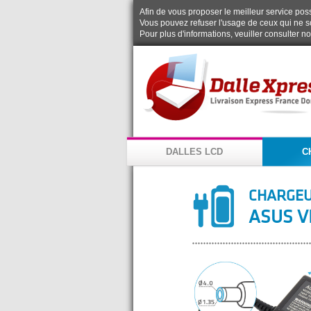
Afin de vous proposer le meilleur service possi
Vous pouvez refuser l'usage de ceux qui ne s
Pour plus d'informations, veuiller consulter n
DALLES LCD
C
CHARGEU
ASUS V