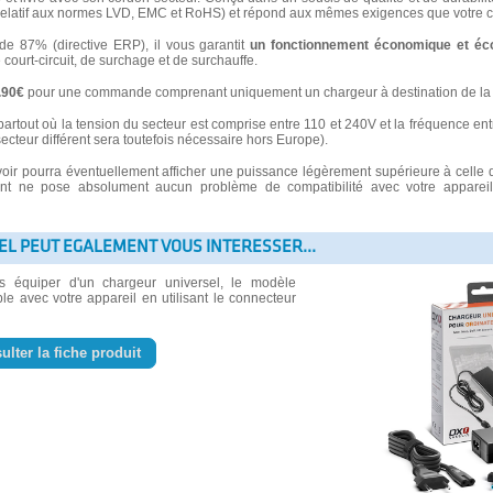
latif aux normes LVD, EMC et RoHS) et répond aux mêmes exigences que votre ch
 87% (directive ERP), il vous garantit
un fonctionnement économique et éc
e court-circuit, de surchage et de surchauffe.
3.90€
pour une commande comprenant uniquement un chargeur à destination de la 
partout où la tension du secteur est comprise entre 110 et 240V et la fréquence ent
secteur différent sera toutefois nécessaire hors Europe).
voir pourra éventuellement afficher une puissance légèrement supérieure à celle 
 ne pose absolument aucun problème de compatibilité avec votre appareil e
EL PEUT EGALEMENT VOUS INTERESSER...
us équiper d'un chargeur universel, le modèle
le avec votre appareil en utilisant le connecteur
ulter la fiche produit