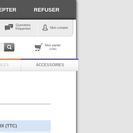
EPTER
REFUSER
Questions
Mon compte
fréquentes
Mon panier
(vide)
ILES
ACCESSOIRES
IX (TTC)