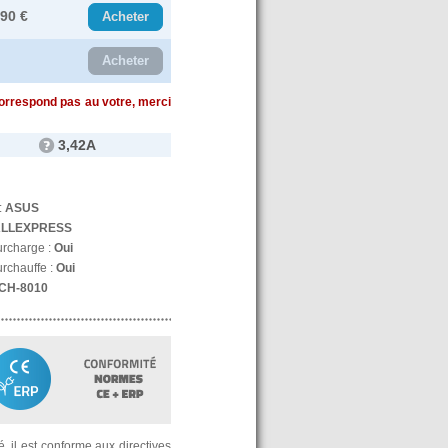
.90 €
Acheter
Acheter
correspond pas au votre, merci
3,42A
:
ASUS
LLEXPRESS
urcharge :
Oui
urchauffe :
Oui
CH-8010
, il est conforme aux directives