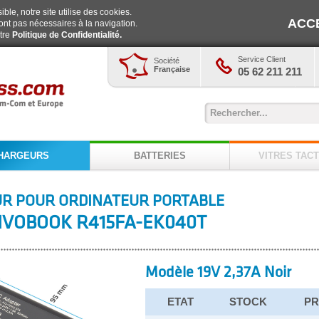
ble, notre site utilise des cookies.
ACC
ont pas nécessaires à la navigation.
otre
Politique de Confidentialité.
Service Client
Société
Française
05 62 211 211
HARGEURS
BATTERIES
VITRES TACT
R POUR ORDINATEUR PORTABLE
IVOBOOK R415FA-EK040T
Modèle 19V 2,37A Noir
ETAT
STOCK
PR