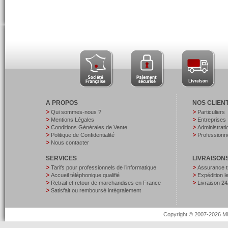
A PROPOS
NOS CLIEN
Qui sommes-nous ?
Particuliers
Mentions Légales
Entreprises
Conditions Générales de Vente
Administrati
Politique de Confidentialité
Professionne
Nous contacter
SERVICES
LIVRAISON
Tarifs pour professionnels de l’informatique
Assurance t
Accueil téléphonique qualifié
Expédition 
Retrait et retour de marchandises en France
Livraison 24
Satisfait ou remboursé intégralement
Copyright © 2007-2026 