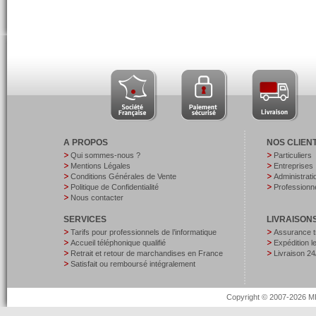
A PROPOS
NOS CLIEN
Qui sommes-nous ?
Particuliers
Mentions Légales
Entreprises
Conditions Générales de Vente
Administrati
Politique de Confidentialité
Professionne
Nous contacter
SERVICES
LIVRAISON
Tarifs pour professionnels de l’informatique
Assurance t
Accueil téléphonique qualifié
Expédition 
Retrait et retour de marchandises en France
Livraison 24
Satisfait ou remboursé intégralement
Copyright © 2007-2026 