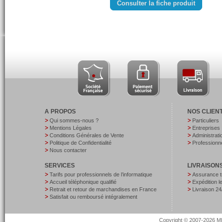
Consulter la fiche produit
A PROPOS
NOS CLIEN
Qui sommes-nous ?
Particuliers
Mentions Légales
Entreprises
Conditions Générales de Vente
Administrati
Politique de Confidentialité
Professionne
Nous contacter
SERVICES
LIVRAISON
Tarifs pour professionnels de l’informatique
Assurance t
Accueil téléphonique qualifié
Expédition 
Retrait et retour de marchandises en France
Livraison 24
Satisfait ou remboursé intégralement
Copyright © 2007-2026 