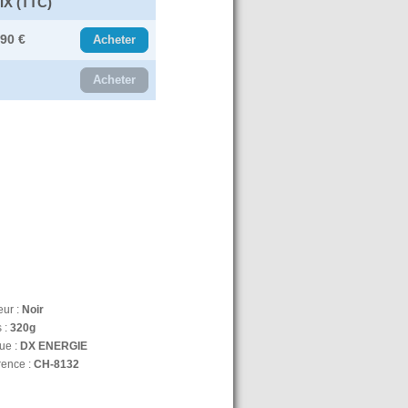
IX (TTC)
.90 €
Acheter
Acheter
eur :
Noir
 :
320g
ue :
DX ENERGIE
rence :
CH-8132