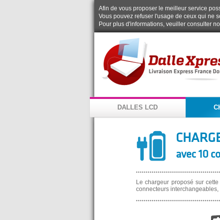
Afin de vous proposer le meilleur service possi
Vous pouvez refuser l'usage de ceux qui ne s
Pour plus d'informations, veuiller consulter n
DALLES LCD
C
CHARGE
avec 10 c
Le chargeur proposé sur cette
connecteurs interchangeables, 