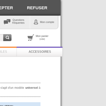
EPTER
REFUSER
Questions
Mon compte
fréquentes
Mon panier
(vide)
ILES
ACCESSOIRES
l s'agit d'un modèle
universel
à