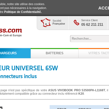
ble, notre site utilise des cookies.
ACC
ont pas nécessaires à la navigation.
otre
Politique de Confidentialité.
Service Client
Société
Française
05 62 211 211
HARGEURS
BATTERIES
VITRES TACT
UR UNIVERSEL 65W
onnecteurs inclus
 page n'est pas spécifique de votre
ASUS VIVOBOOK PRO S3500PA-L1168T
, i
totalement compatible grâce au connecteur inclu référencé
K20
.