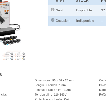
ETAT
STOCK
PR
Neuf
Disponible
37
Occasion
Indisponible
–
S
Dimensions :
95 x 50 x 25 mm
Coul
Longueur cordon :
1,8m
Poids
Longueur cable alim. :
1,2m
Marq
nclus
Tension alim. :
110-240V
Réfé
Protection surchauffe :
Oui