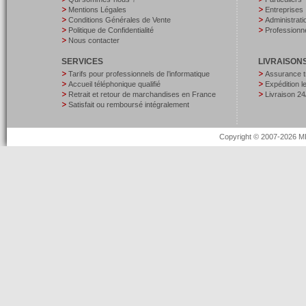
Mentions Légales
Entreprises
Conditions Générales de Vente
Administrati
Politique de Confidentialité
Professionne
Nous contacter
SERVICES
LIVRAISON
Tarifs pour professionnels de l’informatique
Assurance t
Accueil téléphonique qualifié
Expédition 
Retrait et retour de marchandises en France
Livraison 24
Satisfait ou remboursé intégralement
Copyright © 2007-2026 