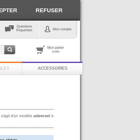
EPTER
REFUSER
Questions
Mon compte
fréquentes
Mon panier
(vide)
ILES
ACCESSOIRES
il s'agit d'un modèle
universel
à