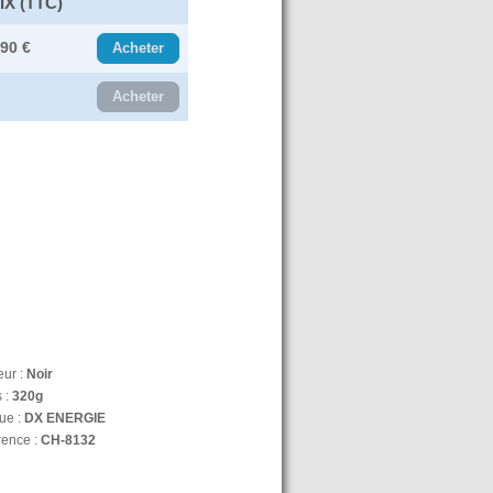
IX (TTC)
.90 €
Acheter
Acheter
eur :
Noir
 :
320g
ue :
DX ENERGIE
rence :
CH-8132