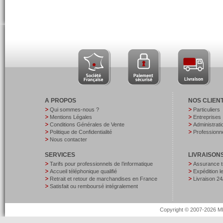
A PROPOS
NOS CLIEN
Qui sommes-nous ?
Particuliers
Mentions Légales
Entreprises
Conditions Générales de Vente
Administrati
Politique de Confidentialité
Professionne
Nous contacter
SERVICES
LIVRAISON
Tarifs pour professionnels de l’informatique
Assurance t
Accueil téléphonique qualifié
Expédition 
Retrait et retour de marchandises en France
Livraison 24
Satisfait ou remboursé intégralement
Copyright © 2007-2026 