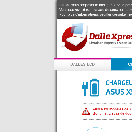
Afin de vous proposer le meilleur service possi
Vous pouvez refuser l'usage de ceux qui ne s
Pour plus d'informations, veuiller consulter n
DALLES LCD
C
CHARGEU
ASUS X
Plusieurs modèles de ch
d'origine. En cas de dou