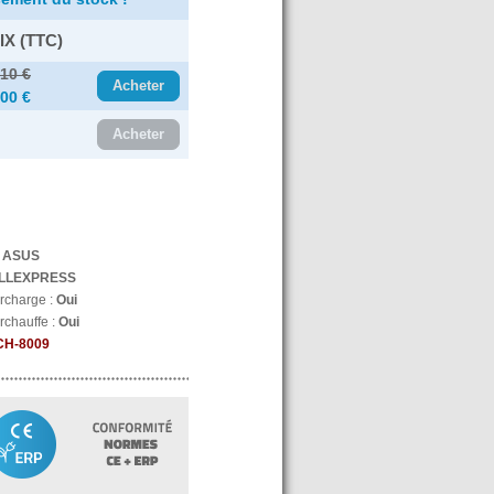
IX (TTC)
.10 €
Acheter
.00 €
Acheter
:
ASUS
LLEXPRESS
urcharge :
Oui
rchauffe :
Oui
CH-8009