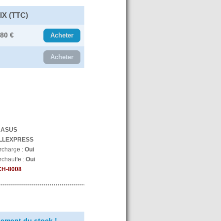
IX (TTC)
.80 €
Acheter
Acheter
:
ASUS
LLEXPRESS
urcharge :
Oui
rchauffe :
Oui
CH-8008
ement du stock !