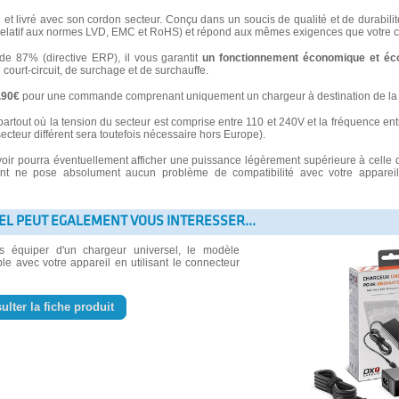
s
et livré avec son cordon secteur. Conçu dans un soucis de qualité et de durabilité
latif aux normes LVD, EMC et RoHS) et répond aux mêmes exigences que votre ch
 87% (directive ERP), il vous garantit
un fonctionnement économique et éc
e court-circuit, de surchage et de surchauffe.
3.90€
pour une commande comprenant uniquement un chargeur à destination de la 
partout où la tension du secteur est comprise entre 110 et 240V et la fréquence ent
secteur différent sera toutefois nécessaire hors Europe).
voir pourra éventuellement afficher une puissance légèrement supérieure à celle 
 ne pose absolument aucun problème de compatibilité avec votre appareil e
EL PEUT EGALEMENT VOUS INTERESSER...
us équiper d'un chargeur universel, le modèle
le avec votre appareil en utilisant le connecteur
ulter la fiche produit