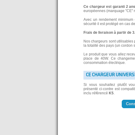
Ce chargeur est garanti 2 an
européennes (marquage "CE" re
Avec un rendement minimum de
sécurité il est protégé en cas d
Frais de livraison à partir de 
Nos chargeurs sont utilisables 
la totalité des pays (un cordon 
Le produit que vous allez rece
place de 40W. Ce changement
consommation électrique.
CE CHARGEUR UNIVERS
Si vous souhaitez plutôt vo
présenté ci-contre est compatib
inclu référencé
K5
.
Cons