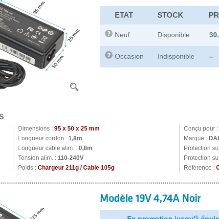
ETAT
STOCK
PR
Neuf
Disponible
30
Occasion
Indisponible
–
S
Dimensions :
95 x 50 x 25 mm
Conçu pour 
Longueur cordon :
1,8m
Marque :
DA
Longueur cable alim. :
0,8m
Protection s
Tension alim. :
110-240V
Protection su
Poids :
Chargeur 211g / Cable 105g
Référence :
Modèle 19V 4,74A Noir
En promotion jusqu'à épuis