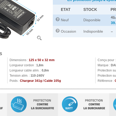
ETAT
STOCK
PR
41
Neuf
Disponible
39
Occasion
Indisponible
–
S
Dimensions :
125 x 50 x 32 mm
Conçu pour 
Longueur cordon :
1,8m
Marque :
DA
Longueur cable alim. :
0,8m
Protection s
Tension alim. :
110-240V
Protection su
Poids :
Chargeur 341g / Cable 105g
Référence :