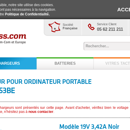
ble, notre site utilise des cookies.
ACC
ont pas nécessaires à la navigation.
otre
Politique de Confidentialité.
Service Client
Société
Française
05 62 211 211
HARGEURS
BATTERIES
VITRES TACT
R POUR ORDINATEUR PORTABLE
53BE
argeurs sont présentés sur cette page. Avant d'acheter, vérifiez bien le voltag
te, n'hésitez pas à
nous contacter
.
Modèle 19V 3,42A Noir