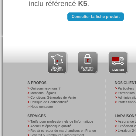
inclu référencé
K5
.
Consulter la fiche produit
A PROPOS
NOS CLIEN
Qui sommes-nous ?
Particuliers
Mentions Légales
Entreprises
Conditions Générales de Vente
Administrati
Politique de Confidentialité
Professionne
Nous contacter
SERVICES
LIVRAISON
Tarifs pour professionnels de l’informatique
Assurance t
Accueil téléphonique qualifié
Expédition 
Retrait et retour de marchandises en France
Livraison 24
Satisfait ou remboursé intégralement