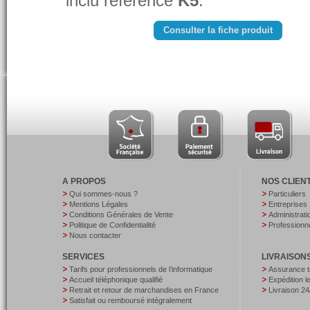
inclu référencé
K5
.
Consulter la fiche produit
A PROPOS
NOS CLIEN
Qui sommes-nous ?
Particuliers
Mentions Légales
Entreprises
Conditions Générales de Vente
Administrati
Politique de Confidentialité
Professionne
Nous contacter
SERVICES
LIVRAISON
Tarifs pour professionnels de l’informatique
Assurance t
Accueil téléphonique qualifié
Expédition 
Retrait et retour de marchandises en France
Livraison 24
Satisfait ou remboursé intégralement