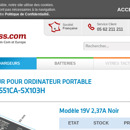
ble, notre site utilise des cookies.
ACC
ont pas nécessaires à la navigation.
otre
Politique de Confidentialité.
Service Client
Société
Française
05 62 211 211
HARGEURS
BATTERIES
VITRES TACT
R POUR ORDINATEUR PORTABLE
551CA-SX103H
Modèle 19V 2,37A Noir
ETAT
STOCK
PR