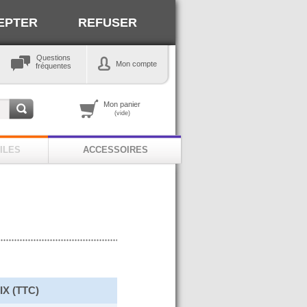
EPTER
REFUSER
Questions
Mon compte
fréquentes
Mon panier
(vide)
ILES
ACCESSOIRES
IX (TTC)