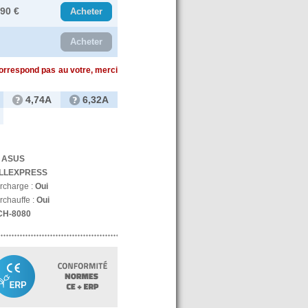
.90 €
Acheter
Acheter
correspond pas au votre, merci
4,74A
6,32A
:
ASUS
LLEXPRESS
urcharge :
Oui
rchauffe :
Oui
CH-8080