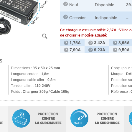
Neuf
Disponible
29
Occasion
Indisponible
–
Ce chargeur est un modèle 2,37A. S'il ne 
de choisir le modèle adapté:
1,75A
3,42A
3,95A
7,90A
9,23A
9,50A
S
Dimensions :
95 x 50 x 25 mm
Conçu pour 
Longueur cordon :
1,8m
Marque :
DA
Longueur cable alim. :
0,8m
Protection s
Tension alim. :
110-240V
Protection su
Poids :
Chargeur 209g / Cable 105g
Référence :