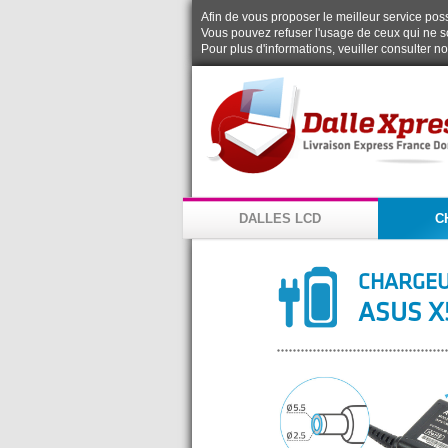
Afin de vous proposer le meilleur service possi
Vous pouvez refuser l'usage de ceux qui ne s
Pour plus d'informations, veuiller consulter n
DALLES LCD
C
CHARGEU
ASUS X