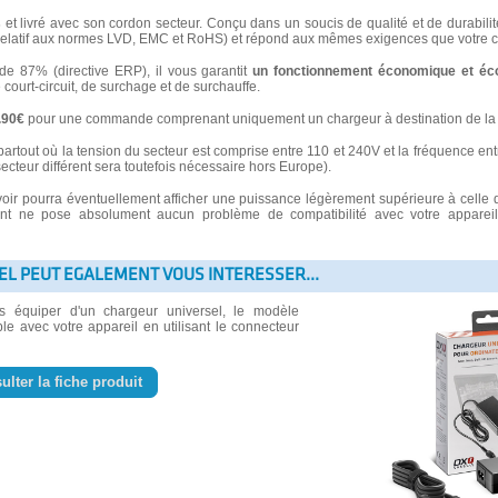
s
et livré avec son cordon secteur. Conçu dans un soucis de qualité et de durabilité
latif aux normes LVD, EMC et RoHS) et répond aux mêmes exigences que votre ch
 87% (directive ERP), il vous garantit
un fonctionnement économique et éc
e court-circuit, de surchage et de surchauffe.
3.90€
pour une commande comprenant uniquement un chargeur à destination de la 
partout où la tension du secteur est comprise entre 110 et 240V et la fréquence ent
secteur différent sera toutefois nécessaire hors Europe).
voir pourra éventuellement afficher une puissance légèrement supérieure à celle 
 ne pose absolument aucun problème de compatibilité avec votre appareil e
EL PEUT EGALEMENT VOUS INTERESSER...
us équiper d'un chargeur universel, le modèle
le avec votre appareil en utilisant le connecteur
ulter la fiche produit