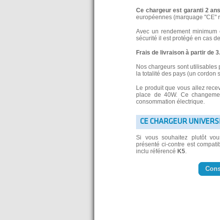
Ce chargeur est garanti 2 an
européennes (marquage "CE" re
Avec un rendement minimum de
sécurité il est protégé en cas d
Frais de livraison à partir de 
Nos chargeurs sont utilisables 
la totalité des pays (un cordon 
Le produit que vous allez rece
place de 40W. Ce changement
consommation électrique.
CE CHARGEUR UNIVERS
Si vous souhaitez plutôt vo
présenté ci-contre est compatib
inclu référencé
K5
.
Cons