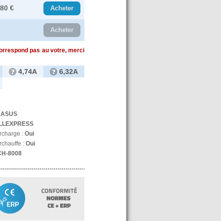
.80 €
Acheter
Acheter
correspond pas au votre, merci
4,74A
6,32A
:
ASUS
LLEXPRESS
urcharge :
Oui
rchauffe :
Oui
CH-8008