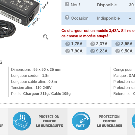
Neuf
Disponible
30
Occasion
Indisponible
–
Ce chargeur est un modèle 3,42A. S'il ne 
de choisir le modèle adapté:
1,75A
2,37A
3,95A
7,90A
9,23A
9,50A
S
Dimensions :
95 x 50 x 25 mm
Conçu pour 
Longueur cordon :
1,8m
Marque :
DA
Longueur cable alim. :
0,8m
Protection s
Tension alim. :
110-240V
Protection su
Poids :
Chargeur 211g / Cable 105g
Référence :