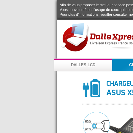
Afin de vous proposer le meilleur service possi
Vous pouvez refuser l'usage de ceux qui ne s
Pour plus d'informations, veuiller consulter n
DALLES LCD
C
CHARGEU
ASUS X