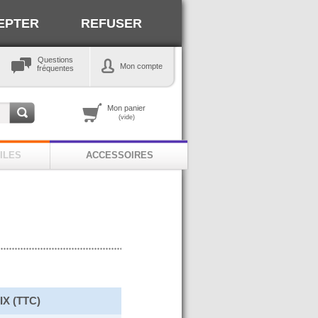
EPTER
REFUSER
Questions
Mon compte
fréquentes
Mon panier
(vide)
ILES
ACCESSOIRES
IX (TTC)