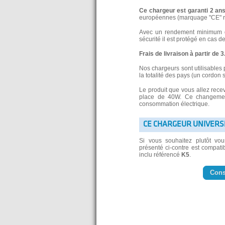
Ce chargeur est garanti 2 an
européennes (marquage "CE" re
Avec un rendement minimum de
sécurité il est protégé en cas d
Frais de livraison à partir de 
Nos chargeurs sont utilisables 
la totalité des pays (un cordon 
Le produit que vous allez rece
place de 40W. Ce changement
consommation électrique.
CE CHARGEUR UNIVERS
Si vous souhaitez plutôt vo
présenté ci-contre est compatib
inclu référencé
K5
.
Cons