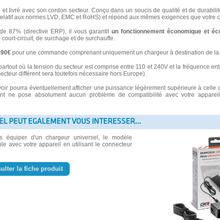
s
et livré avec son cordon secteur. Conçu dans un soucis de qualité et de durabilité
latif aux normes LVD, EMC et RoHS) et répond aux mêmes exigences que votre ch
 87% (directive ERP), il vous garantit
un fonctionnement économique et éc
e court-circuit, de surchage et de surchauffe.
3.90€
pour une commande comprenant uniquement un chargeur à destination de la 
partout où la tension du secteur est comprise entre 110 et 240V et la fréquence ent
secteur différent sera toutefois nécessaire hors Europe).
voir pourra éventuellement afficher une puissance légèrement supérieure à celle 
 ne pose absolument aucun problème de compatibilité avec votre appareil e
EL PEUT EGALEMENT VOUS INTERESSER...
us équiper d'un chargeur universel, le modèle
le avec votre appareil en utilisant le connecteur
ulter la fiche produit