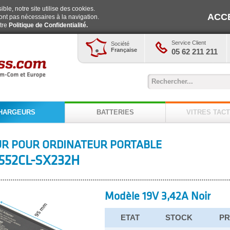
ble, notre site utilise des cookies.
ACC
ont pas nécessaires à la navigation.
otre
Politique de Confidentialité.
Service Client
Société
Française
05 62 211 211
HARGEURS
BATTERIES
VITRES TACT
R POUR ORDINATEUR PORTABLE
552CL-SX232H
Modèle 19V 3,42A Noir
ETAT
STOCK
PR