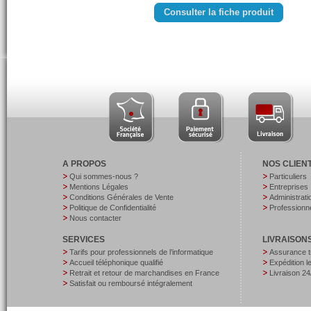
Consulter la fiche produit
A PROPOS
NOS CLIEN
Qui sommes-nous ?
Particuliers
Mentions Légales
Entreprises
Conditions Générales de Vente
Administrati
Politique de Confidentialité
Professionne
Nous contacter
SERVICES
LIVRAISON
Tarifs pour professionnels de l’informatique
Assurance t
Accueil téléphonique qualifié
Expédition 
Retrait et retour de marchandises en France
Livraison 24
Satisfait ou remboursé intégralement