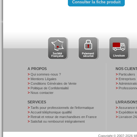
Consulter la fiche produit
A PROPOS
NOS CLIEN
Qui sommes-nous ?
Particuliers
Mentions Légales
Entreprises
Conditions Générales de Vente
Administrati
Politique de Confidentialité
Professionne
Nous contacter
SERVICES
LIVRAISON
Tarifs pour professionnels de l’informatique
Assurance t
Accueil téléphonique qualifié
Expédition 
Retrait et retour de marchandises en France
Livraison 24
Satisfait ou remboursé intégralement
Copyright © 2007-2026 