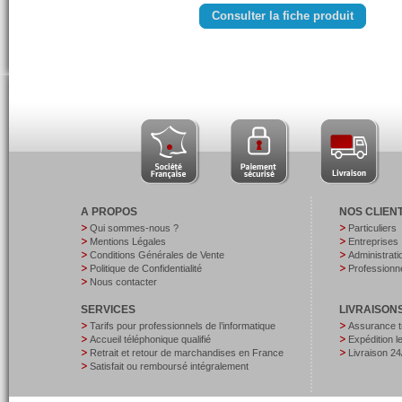
Consulter la fiche produit
A PROPOS
NOS CLIEN
Qui sommes-nous ?
Particuliers
Mentions Légales
Entreprises
Conditions Générales de Vente
Administrati
Politique de Confidentialité
Professionne
Nous contacter
SERVICES
LIVRAISON
Tarifs pour professionnels de l’informatique
Assurance t
Accueil téléphonique qualifié
Expédition 
Retrait et retour de marchandises en France
Livraison 24
Satisfait ou remboursé intégralement