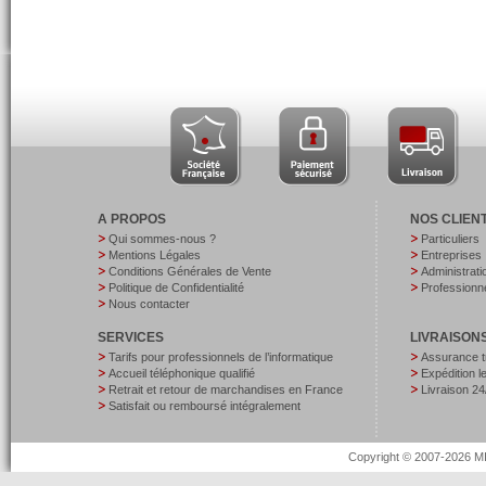
A PROPOS
NOS CLIEN
Qui sommes-nous ?
Particuliers
Mentions Légales
Entreprises
Conditions Générales de Vente
Administrati
Politique de Confidentialité
Professionne
Nous contacter
SERVICES
LIVRAISON
Tarifs pour professionnels de l’informatique
Assurance t
Accueil téléphonique qualifié
Expédition 
Retrait et retour de marchandises en France
Livraison 24
Satisfait ou remboursé intégralement
Copyright © 2007-2026 