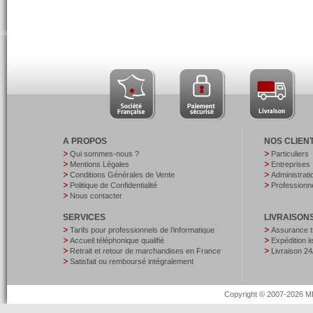
A PROPOS
NOS CLIEN
Qui sommes-nous ?
Particuliers
Mentions Légales
Entreprises
Conditions Générales de Vente
Administrati
Politique de Confidentialité
Professionne
Nous contacter
SERVICES
LIVRAISON
Tarifs pour professionnels de l’informatique
Assurance t
Accueil téléphonique qualifié
Expédition 
Retrait et retour de marchandises en France
Livraison 24
Satisfait ou remboursé intégralement
Copyright © 2007-2026 