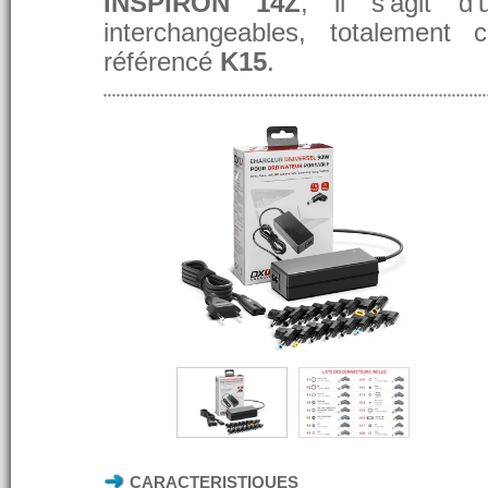
INSPIRON 14Z
, il s'agit 
interchangeables, totalement 
référencé
K15
.
CARACTERISTIQUES