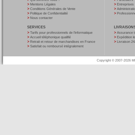
Mentions Légales
Entreprises
Conditions Générales de Vente
Administrati
Politique de Confidentialité
Professionne
Nous contacter
SERVICES
LIVRAISON
Tarifs pour professionnels de l’informatique
Assurance t
Accueil téléphonique qualifié
Expédition 
Retrait et retour de marchandises en France
Livraison 24
Satisfait ou remboursé intégralement
Copyright © 2007-2026 