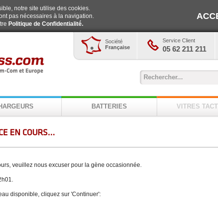
ble, notre site utilise des cookies.
ACC
ont pas nécessaires à la navigation.
otre
Politique de Confidentialité.
Service Client
Société
Française
05 62 211 211
HARGEURS
BATTERIES
VITRES TACT
E EN COURS...
cours, veuillez nous excuser pour la gène occasionnée.
2h01.
veau disponible, cliquez sur 'Continuer':