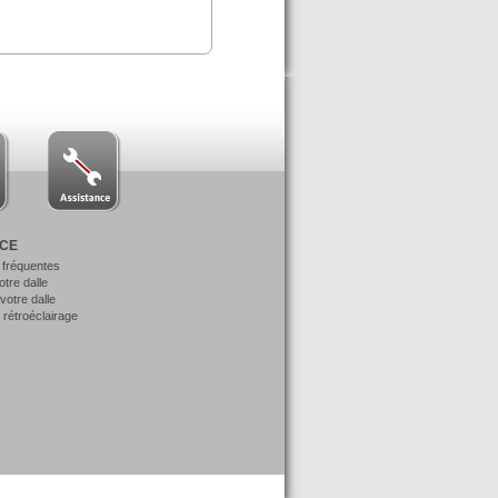
NCE
 fréquentes
votre dalle
otre dalle
 rétroéclairage