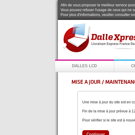
Afin de vous proposer le meilleur service possi
Vous pouvez refuser l'usage de ceux qui ne s
Pour plus d'informations, veuiller consulter n
DALLES LCD
C
MISE A JOUR / MAINTENANC
Une mise à jour du site est en 
Fin de la mise à jour prévue à 1
Pour vérifier si le site est à nou
Continuer