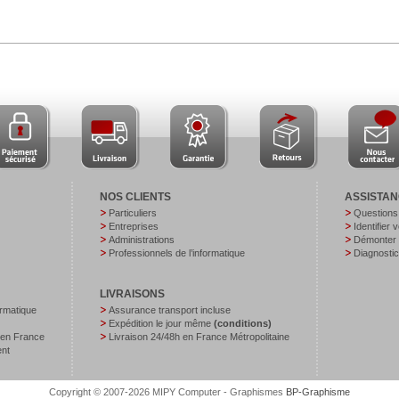
NOS CLIENTS
ASSISTA
Particuliers
Questions
Entreprises
Identifier 
Administrations
Démonter v
Professionnels de l’informatique
Diagnostic
LIVRAISONS
ormatique
Assurance transport incluse
Expédition le jour même
(conditions)
 en France
Livraison 24/48h en France Métropolitaine
ent
Copyright © 2007-2026 MIPY Computer - Graphismes
BP-Graphisme