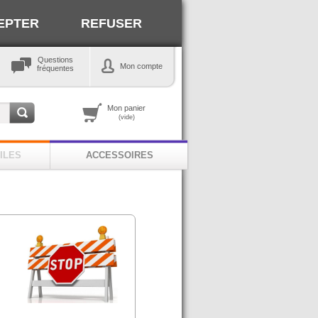
EPTER
REFUSER
Questions
Mon compte
fréquentes
Mon panier
(vide)
ILES
ACCESSOIRES