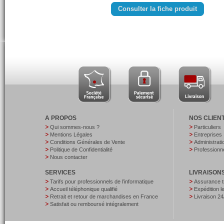
Consulter la fiche produit
A PROPOS
NOS CLIEN
Qui sommes-nous ?
Particuliers
Mentions Légales
Entreprises
Conditions Générales de Vente
Administrati
Politique de Confidentialité
Professionne
Nous contacter
SERVICES
LIVRAISON
Tarifs pour professionnels de l’informatique
Assurance t
Accueil téléphonique qualifié
Expédition 
Retrait et retour de marchandises en France
Livraison 24
Satisfait ou remboursé intégralement