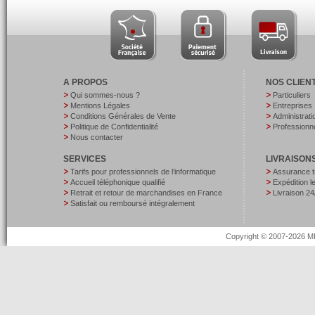
A PROPOS
NOS CLIEN
Qui sommes-nous ?
Particuliers
Mentions Légales
Entreprises
Conditions Générales de Vente
Administrati
Politique de Confidentialité
Professionne
Nous contacter
SERVICES
LIVRAISON
Tarifs pour professionnels de l’informatique
Assurance t
Accueil téléphonique qualifié
Expédition 
Retrait et retour de marchandises en France
Livraison 24
Satisfait ou remboursé intégralement
Copyright © 2007-2026 