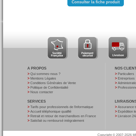
Consulter la fiche produit
A PROPOS
NOS CLIEN
Qui sommes-nous ?
Particuliers
Mentions Légales
Entreprises
Conditions Générales de Vente
Administrati
Politique de Confidentialité
Professionne
Nous contacter
SERVICES
LIVRAISON
Tarifs pour professionnels de l’informatique
Assurance t
Accueil téléphonique qualifié
Expédition 
Retrait et retour de marchandises en France
Livraison 24
Satisfait ou remboursé intégralement
Copyright © 2007-2026 