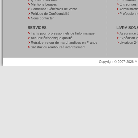
Mentions Légales
Entreprises
Conditions Générales de Vente
Administrati
Politique de Confidentialité
Professionne
Nous contacter
SERVICES
LIVRAISON
Tarifs pour professionnels de l’informatique
Assurance t
Accueil téléphonique qualifié
Expédition 
Retrait et retour de marchandises en France
Livraison 24
Satisfait ou remboursé intégralement
Copyright © 2007-2026 