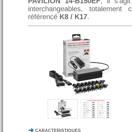
PAVILION 14-B150EF
, il s'ag
interchangeables, totalement 
référencé
K8 / K17
.
CARACTERISTIQUES