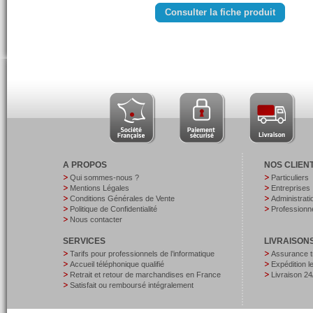
Consulter la fiche produit
A PROPOS
NOS CLIEN
Qui sommes-nous ?
Particuliers
Mentions Légales
Entreprises
Conditions Générales de Vente
Administrati
Politique de Confidentialité
Professionne
Nous contacter
SERVICES
LIVRAISON
Tarifs pour professionnels de l’informatique
Assurance t
Accueil téléphonique qualifié
Expédition 
Retrait et retour de marchandises en France
Livraison 24
Satisfait ou remboursé intégralement