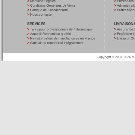
Mentions Légales
Entreprises
Conditions Générales de Vente
Administrati
Politique de Confidentialité
Professionne
Nous contacter
SERVICES
LIVRAISON
Tarifs pour professionnels de l’informatique
Assurance t
Accueil téléphonique qualifié
Expédition 
Retrait et retour de marchandises en France
Livraison 24
Satisfait ou remboursé intégralement
Copyright © 2007-2026 