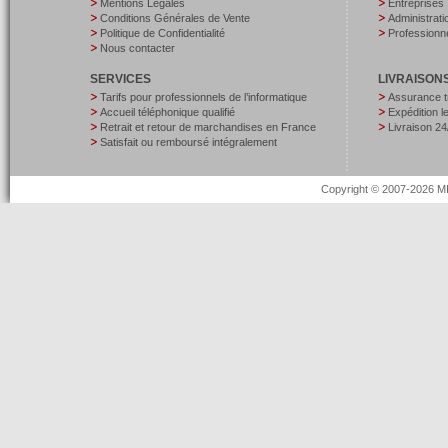
Mentions Légales
Entreprises
Conditions Générales de Vente
Administrati
Politique de Confidentialité
Professionne
Nous contacter
SERVICES
LIVRAISON
Tarifs pour professionnels de l’informatique
Assurance t
Accueil téléphonique qualifié
Expédition 
Retrait et retour de marchandises en France
Livraison 24
Satisfait ou remboursé intégralement
Copyright © 2007-2026 