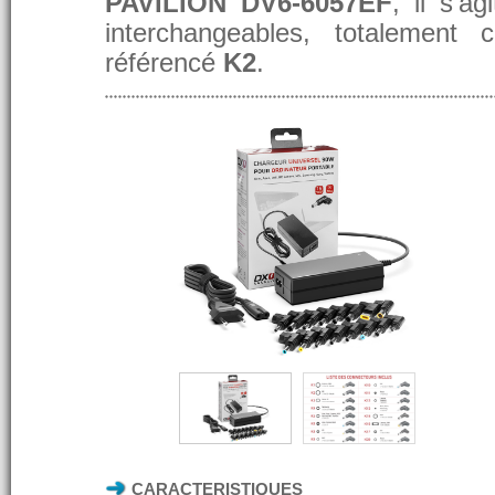
PAVILION DV6-6057EF
, il s'a
interchangeables, totalement 
référencé
K2
.
CARACTERISTIQUES