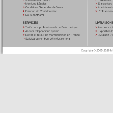
Mentions Légales
Entreprises
Conditions Générales de Vente
Administrati
Politique de Confidentialité
Professionne
Nous contacter
SERVICES
LIVRAISON
Tarifs pour professionnels de l’informatique
Assurance t
Accueil téléphonique qualifié
Expédition 
Retrait et retour de marchandises en France
Livraison 24
Satisfait ou remboursé intégralement
Copyright © 2007-2026 