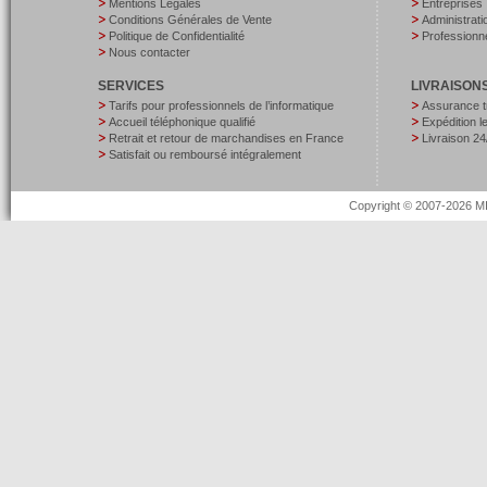
Mentions Légales
Entreprises
Conditions Générales de Vente
Administrati
Politique de Confidentialité
Professionne
Nous contacter
SERVICES
LIVRAISON
Tarifs pour professionnels de l’informatique
Assurance t
Accueil téléphonique qualifié
Expédition 
Retrait et retour de marchandises en France
Livraison 24
Satisfait ou remboursé intégralement
Copyright © 2007-2026 